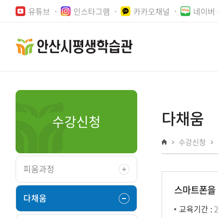
본문
주메뉴
유튜브
인스타그램
카카오채널
네이버
바로가기
바로가기
다채움
수강신청
수강신청
피움과정
스마트폰을 
다채움
교육기간 :
2