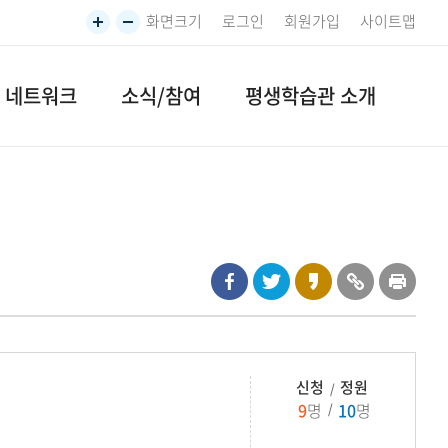
화면크기
로그인
회원가입
사이트맵
네트워크
소식/참여
평생학습관 소개
신청
정원
9
명
10
명