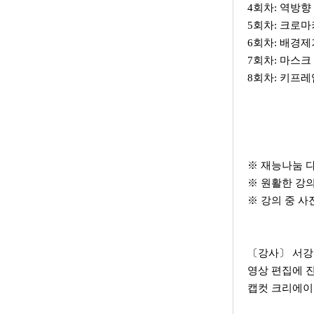
4회차:
역방향
5회차:
크로마
6회차:
배경제
7회차:
마스크
8회차:
키프레
※ 재능나눔 
※ 원활한 강
※ 강의 중 사
〔강사〕 서
영상 편집에 
캡컷 크리에이