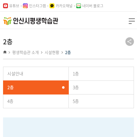
본문
주메뉴
유튜브
인스타그램
카카오채널
네이버 블로그
바로가기
바로가기
2층
평생학습관 소개
시설현황
2층
시설안내
1층
2층
3층
4층
5층