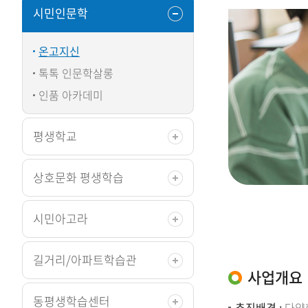
시민인문학
온고지신
톡톡 인문학살롱
인품 아카데미
평생학교
상호문화 평생학습
시민아고라
길거리/아파트학습관
사업개요
동평생학습센터
추진배경 :
다양