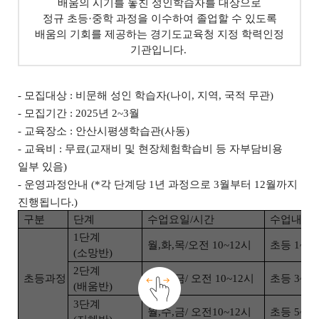
배움의 시기를 놓친 성인학습자를 대상으로
정규 초등·중학 과정을 이수하여 졸업할 수 있도록
배움의 기회를 제공하는 경기도교육청 지정 학력인정
기관입니다.
- 모집대상 : 비문해 성인 학습자(나이, 지역, 국적 무관)
- 모집기간 : 2025년 2~3월
- 교육장소 : 안산시평생학습관(사동)
- 교육비 : 무료(교재비 및 현장체험학습비 등 자부담비용
일부 있음)
- 운영과정안내 (*각 단계당 1년 과정으로 3월부터 12월까지
진행됩니다.)
구분
단계
수업요일
/
시간
수업내용
1
단계
월
,
화
,
목
/
오전
10~12
시
초등
1~2
(
소망반
)
2
단계
초등과정
화
,
목
,
금
/
오전
10~12
시
초등
3~4
(
배움반
)
3
단계
월
,
수
,
금
/
오전
10~12
시
초등
5~6