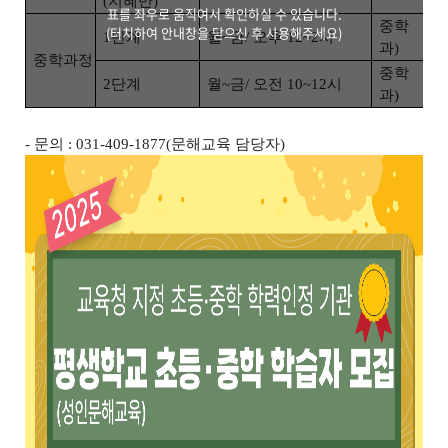
(
지혜반
)
표를 좌우로 움직여서 확인하실 수 있습니다.
중학
1
학
(터치하여 안내창을 닫으신 후 사용해주세요)
1
단계
월
~
금
/
오후
12~2
시
과
)
중학과정
중학
2
학
2
단계
월
~
금
/
오전
10~12
시
과
)
- 문의 : 031-409-1877(문해교육 담당자)