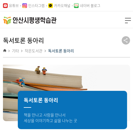
본문
주메뉴
유튜브
인스타그램
카카오채널
네이버 블로그
바로가기
바로가기
독서토론 동아리
기타
작은도서관
독서토론 동아리
독서토론 동아리
책을 만나고 사람을 만나서
세상을 이야기하고 삶을 나누는 곳